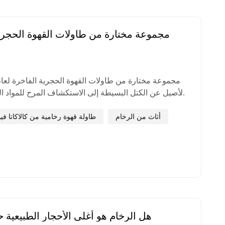
مجموعة مختارة من طاولات القهوة الحجرية
الأصيل عن الكتل البسيطة إلى الاستكشاف المرح للمواد ا
تصاميم طاولات القهوة لعام ٠٢٥
باستمرار حدود الملمس والأسلوب. تُجسّد القطع الثلاث المخت
أثاث من الرخام
طاولة قهوة رخامية من كالاكاتا فيو
بين الرخام والترافرتين و...
هل الرخام هو أغلى الأحجار الطبيعية ح