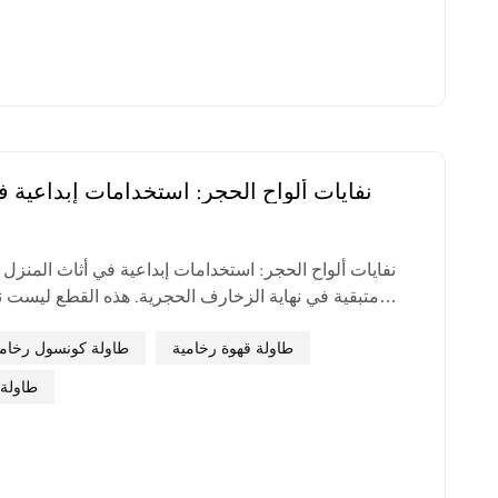
نفايات ألواح الحجر: استخدامات إبداعية ف
نفايات ألواح الحجر: استخدامات إبداعية في أثاث المنزل غا
متبقية في نهاية الزخارف الحجرية. هذه القطع ليست 
التعديلات البسيطة، يمكن تحويلها إلى قطع منزلية عملية و
يلي طرق محددة لاستخدامها. ١. بق
طاولة قهوة رخامية
طاولة كونسول رخامي
رائعةتعتبر المواد المتب...
طاولة 