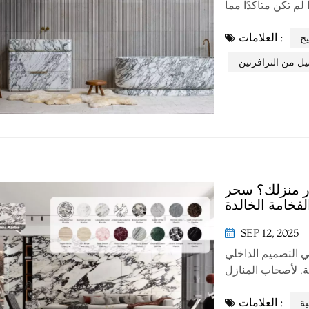
م تكن متأكدًا مما
اختيارك، مثل كيفية
العلامات :
مساعدتك في اتخاذ
يج
 دعنا نوضح...
 من الترافرتين
ور منزلك؟ سحر
لفخامة الخالدة
SEP 12, 2025
ي التصميم الداخلي
مة. لأصحاب المنازل
 و طاولات الطعام—
العلامات :
 المعاصر. سواءً في
ية