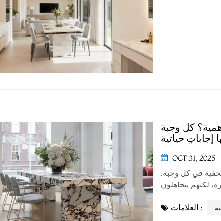
للتناقض بين الجمال
مه المعياري وخفيف
لأهمية؟ كل وجبة
OCT 31, 2025
 مخفية في كل وجبة.
رة، لكنهم يتجاهلون
 جميع أفراد الأسرة
العلامات :
حصى تُحسّن سعادتها
ية
باخت...