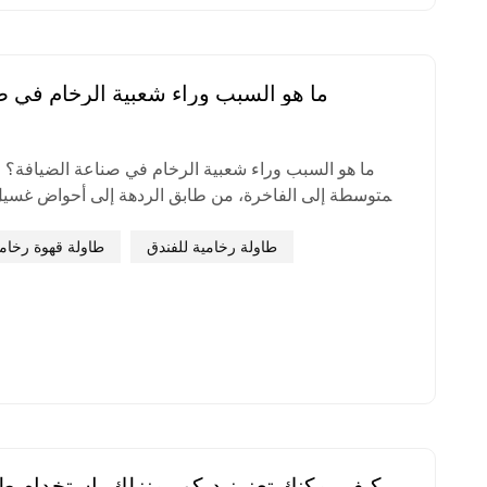
ما هو السبب وراء شعبية الرخام في ص
ما هو السبب وراء شعبية الرخام في صناعة الضيافة؟ ا
المتوسطة إلى الفاخرة، من طابق الردهة إلى أحواض غس
الضيوف و طاولات قهوة رخامية في صالات الاستقبال، ي
مكان. ويكمن سرّ اختياره كخامة مفضلة للفنادق الفاخرة ف
طاولة رخامية للفندق
طاولة قهوة رخام
لاحتياجات الفنادق: فهو يوازن...
كيف يمكنك تعزيز ديكور منزلك باستخدام ط