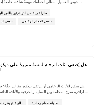
حوض الغسيل المثالي لحمامك مهمةً شاقة، خاصةً إذا ل
تحتاجه تحديدًا. هناك عدة عوامل رئيسية يجب مراعاتها عند 
عمله، ومدى ملاءمته لمساحتك، ومدى توافقه مع ذوقك. ل
طاولة زينة من الترافرتين باللون الب
القرار،
حوض الحمام الرخامي
حوض غسيل
هل يُضفي أثاث الرخام لمسةً مميزةً على ديك
ا
هل يمكن للأثاث الرخامي أن يرتقي بديكور منزلك حقًا؟ ف
الراقي، تمزج الفخامة بين العملية والحرفية والأناقة الدائ
المميزين، يُعدّ الأثاث الرخامي - مثل طاولات قهوة رخامية
خيارٌ مثالي، يمزج بسلاسة بين الأناقة الكلاسيكية والذوق
طاولة طعام رخامية
طاولة قهوة رخام