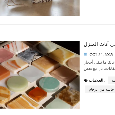
ي أثاث المنزل
OCT 24, 2025
لبًا ما تبقى أحجار
نفايات، بل مع بعض
عالية الجودة. فيما
العلامات :
ايا صغيرة: صنع قطع ديكور منزلية
ة
جانبية من الرخام