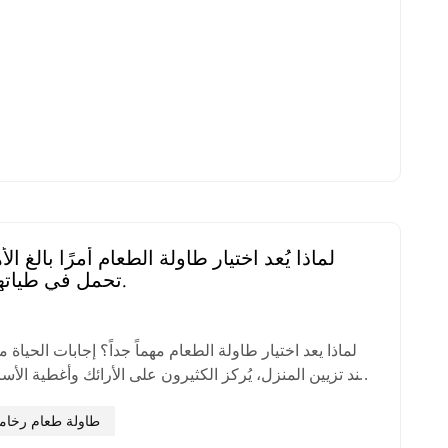
ويوازن بين الجودة والعملية. يتميز أثاث الرخام بكسره 
والعملية، فملمسه الطبيعي يمنحه ملمسًا خالدًا، وتصمي
الوزن يلبي احتياجات متعددة ا...
لماذا يُعد اختيار طاولة الطعام أمرًا بالغ ا
تحمل في طياتها إجاباتٍ حياتية.
لماذا يعد اختيار طاولة الطعام مهماً جداً؟ إجابات الحياة
عند تزيين المنزل، يُركز الكثيرون على الأرائك وأغطية الأس
طاولة الطعام، تلك المنطقة المركزية التي يتناول فيها
طعامهم. بصفتنا مصنعًا للأثاث الرخامي، شهدنا عائلاتٍ لا تُ
طاولة طعام رخام