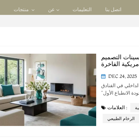
عن
منتجات
اتصل بنا
التعليمات
م
ينات التصميم
DEC 24, 2025
داخلي في الفنادق
كّل "جودة الانطباع الأول"
ميم مكانة الفندق
العلامات :
لإقامة الفاخرة في
ية
الولايات المتحد...
الرخام الطبيعي