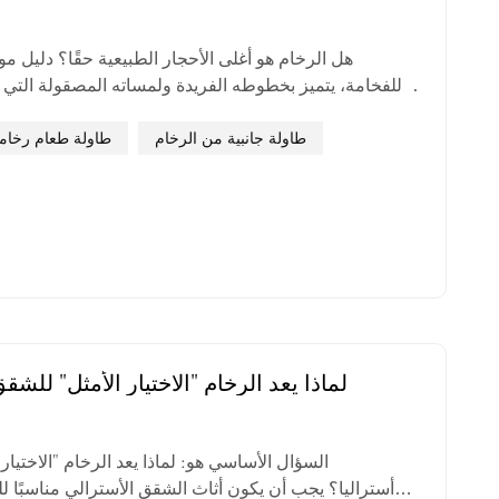
للفخامة، يتميز بخطوطه الفريدة ولمساته المصقولة التي 
المعالم الأثرية إلى الديكورات الداخلية الحديثة. ولكن،
الطبيعية، أم أن هناك بدائل أكثر تميزًا؟ في إلسا هوم آند 
طاولة جانبية من الرخام
طاولة طعام رخام
لماذا يعد الرخام "الاختيار الأمثل" للشق
السؤال الأساسي هو: لماذا يعد الرخام "الاختيا
أستراليا؟ يجب أن يكون أثاث الشقق الأسترالي مناسبًا 