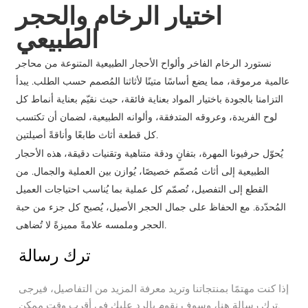
اختيار الرخام والحجر
الطبيعي
نستورد الرخام الفاخر وألواح الأحجار الطبيعية المتنوعة من محاجر
عالمية مرموقة، مما يضع أساسًا متينًا لأثاثنا المُصمم حسب الطلب. يبدأ
التزامنا بالجودة باختيار المواد بعناية فائقة، حيث نقيّم بعناية أنماط كل
لوح الفريدة، وعروقه المتدفقة، وألوانه الطبيعية، لضمان أن تكتسب
كل قطعة أثاث طابعًا وأناقةً أصيلتين.
يُحوّل حرفيونا المهرة، بتفانٍ ودقة متناهية وتقنيات دقيقة، هذه الأحجار
الطبيعية إلى أثاث مُصمّم خصيصًا، يُوازن بين العملية والجمال. من
القطع إلى التفصيل، تُصمّم كل عملية بما يُناسب احتياجات العميل
المُحدّدة. مع الحفاظ على جمال الحجر الأصيل، يُصبح كل جزء من حبة
الحجر وملمسه علامةً مميزةً لا تُضاهى.
ترك رسالة
إذا كنت مهتمًا بمنتجاتنا وتريد معرفة المزيد من التفاصيل، فيرجى
ترك رسالة هنا، وسوف نقوم بالرد عليك في أقرب وقت ممكن.