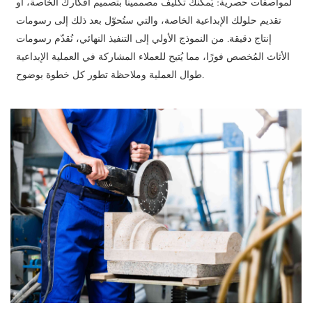
لمواصفات حصرية: يُمكنك تكليف مصممينا بتصميم أفكارك الخاصة، أو
تقديم حلولك الإبداعية الخاصة، والتي ستُحوّل بعد ذلك إلى رسومات
إنتاج دقيقة. من النموذج الأولي إلى التنفيذ النهائي، نُقدّم رسومات
الأثاث المُخصص فورًا، مما يُتيح للعملاء المشاركة في العملية الإبداعية
طوال العملية وملاحظة تطور كل خطوة بوضوح.